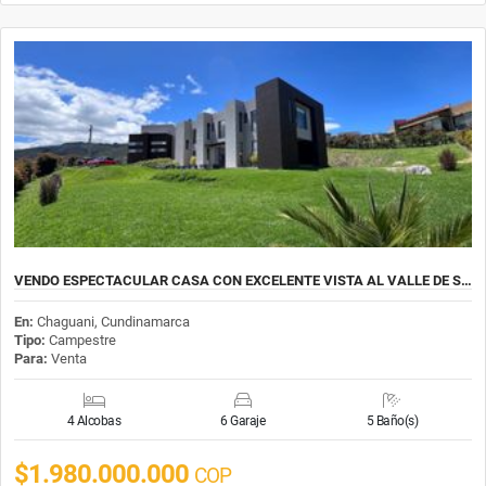
VENDO ESPECTACULAR CASA CON EXCELENTE VISTA AL VALLE DE S…
En:
Chaguani, Cundinamarca
Tipo:
Campestre
Para:
Venta
4 Alcobas
6 Garaje
5 Baño(s)
$1.980.000.000
COP