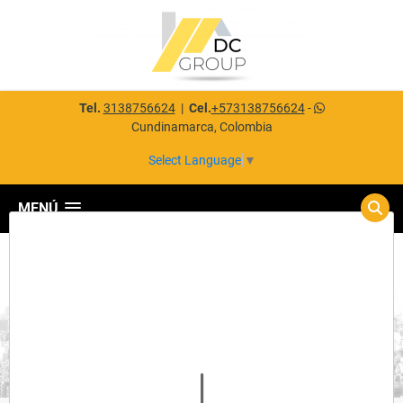
Tel.
3138756624
|
Cel.
+573138756624
-
Cundinamarca, Colombia
Select Language
▼
MENÚ
Detalles del inmueble