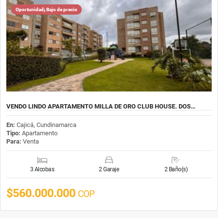
Oportunidad¡ Bajo de precio
VENDO LINDO APARTAMENTO MILLA DE ORO CLUB HOUSE. DOS…
En:
Cajicá, Cundinamarca
Tipo:
Apartamento
Para:
Venta
3 Alcobas
2 Garaje
2 Baño(s)
$560.000.000
COP