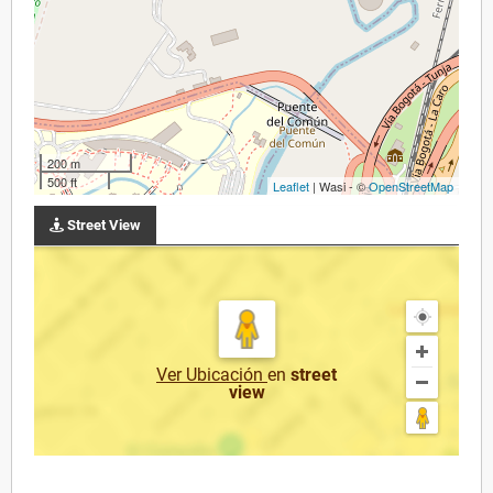
200 m
500 ft
Leaflet
| Wasi - ©
OpenStreetMap
Street View
Ver Ubicación
en
street
view