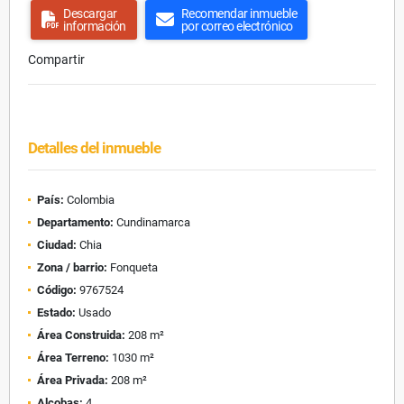
Descargar
Recomendar inmueble
información
por correo electrónico
Compartir
Detalles del inmueble
País:
Colombia
Departamento:
Cundinamarca
Ciudad:
Chia
Zona / barrio:
Fonqueta
Código:
9767524
Estado:
Usado
Área Construida:
208 m²
Área Terreno:
1030 m²
Área Privada:
208 m²
Alcobas:
4