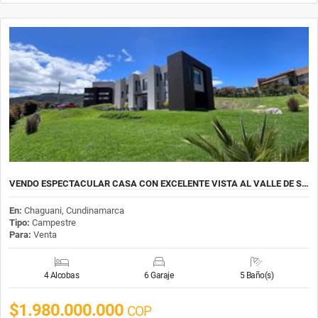
VENDO ESPECTACULAR CASA CON EXCELENTE VISTA AL VALLE DE S…
En:
Chaguani, Cundinamarca
Tipo:
Campestre
Para:
Venta
4 Alcobas
6 Garaje
5 Baño(s)
$1.980.000.000
COP