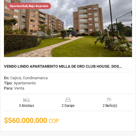
Oportunidad¡ Bajo de precio
VENDO LINDO APARTAMENTO MILLA DE ORO CLUB HOUSE. DOS…
En:
Cajicá, Cundinamarca
Tipo:
Apartamento
Para:
Venta
3 Alcobas
2 Garaje
2 Baño(s)
$560.000.000
COP