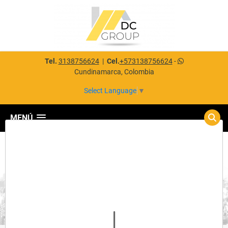
Tel.
3138756624
|
Cel.
+573138756624
-
Cundinamarca, Colombia
Select Language
▼
MENÚ
Detalles del inmueble