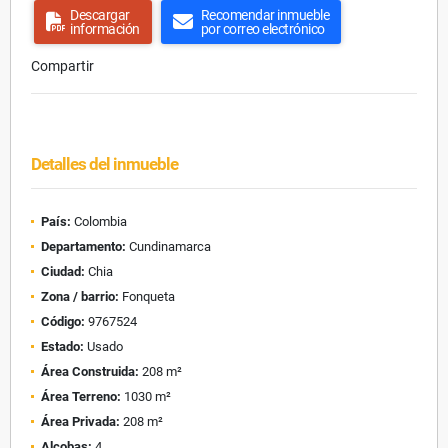
Descargar
Recomendar inmueble
información
por correo electrónico
Compartir
Detalles del inmueble
País:
Colombia
Departamento:
Cundinamarca
Ciudad:
Chia
Zona / barrio:
Fonqueta
Código:
9767524
Estado:
Usado
Área Construida:
208 m²
Área Terreno:
1030 m²
Área Privada:
208 m²
Alcobas:
4