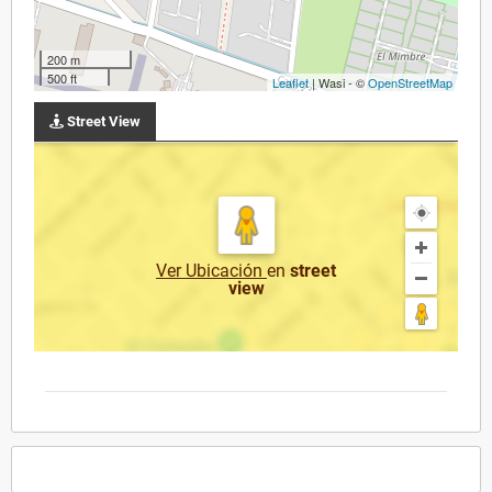
200 m
500 ft
Leaflet
| Wasi - ©
OpenStreetMap
Street View
Ver Ubicación
en
street
view