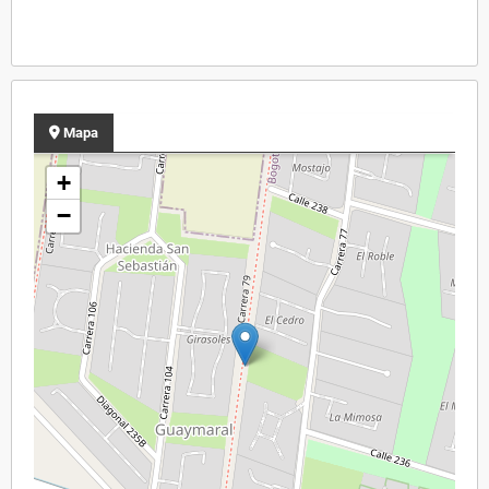
Mapa
+
−