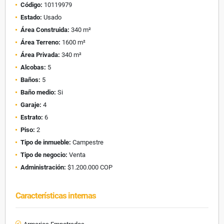
Código:
10119979
Estado:
Usado
Área Construida:
340 m²
Área Terreno:
1600 m²
Área Privada:
340 m²
Alcobas:
5
Baños:
5
Baño medio:
Si
Garaje:
4
Estrato:
6
Piso:
2
Tipo de inmueble:
Campestre
Tipo de negocio:
Venta
Administración:
$1.200.000 COP
Características internas