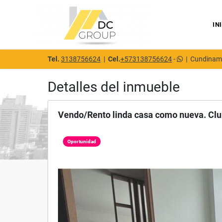
IN
Tel.
3138756624
|
Cel.
+573138756624
-
|
Cundinam
Detalles del inmueble
Vendo/Rento linda casa como nueva. Cl
Oportunidad