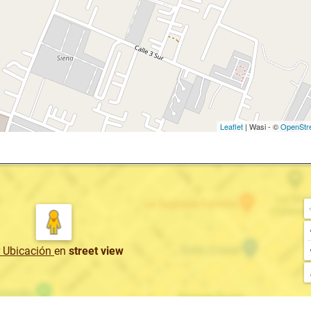
Leaflet
| Wasi - ©
OpenStr
r Ubicación
en
street view