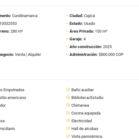
mento:
Cundinamarca
Ciudad:
Cajicá
10032553
Estado:
Usado
rreno:
280 m²
Área Privada:
150 m²
3
Garaje:
4
Año construcción:
2025
negocio:
Venta | Alquiler
Administración:
$800.000 COP
os Empotrados
Baño auxiliar
stilo americano
Biblioteca/Estudio
ador
Chimenea
s
Cocina equipada
nsa
Electricidad
iciliario
Hall de alcobas
Vista panorámica