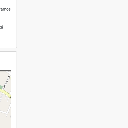
tramos
l
tá