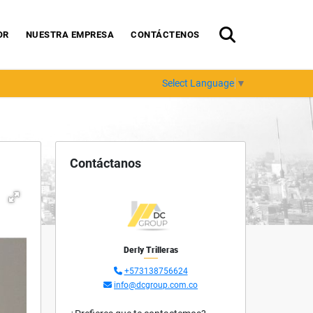
OR
NUESTRA EMPRESA
CONTÁCTENOS
Select Language
▼
Contáctanos
Derly Trilleras
+573138756624
info@dcgroup.com.co