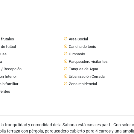
 frutales
Área Social
de futbol
Cancha de tenis
ouse
Gimnasio
ña
Parqueadero visitantes
a / Recepción
Tanques de Agua
ón Interior
Urbanización Cerrada
a bifamiliar
Zona residencial
verdes
e la tranquilidad y comodidad de la Sabana está casa es par ti. Con solo 
lia terraza con pérgola, parqueadero cubierto para 4 carros y una ampli