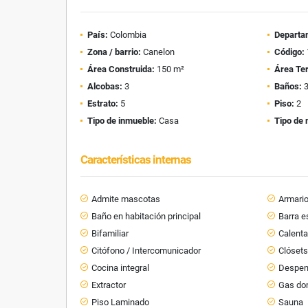
País:
Colombia
Departa
Zona / barrio:
Canelon
Código:
Área Construida:
150 m²
Área Te
Alcobas:
3
Baños:
Estrato:
5
Piso:
2
Tipo de inmueble:
Casa
Tipo de 
Características internas
Admite mascotas
Armari
Baño en habitación principal
Barra e
Bifamiliar
Calent
Citófono / Intercomunicador
Clóset
Cocina integral
Despe
Extractor
Gas dom
Piso Laminado
Sauna