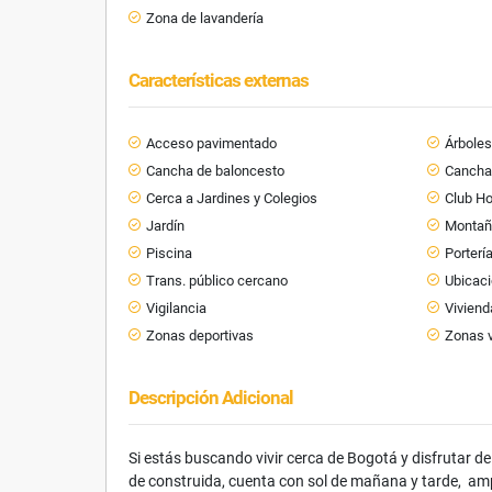
Zona de lavandería
Características externas
Acceso pavimentado
Árboles
Cancha de baloncesto
Cancha 
Cerca a Jardines y Colegios
Club H
Jardín
Monta
Piscina
Porterí
Trans. público cercano
Ubicaci
Vigilancia
Viviend
Zonas deportivas
Zonas 
Descripción Adicional
Si estás buscando vivir cerca de Bogotá y disfrutar d
de construida, cuenta con sol de mañana y tarde, amp