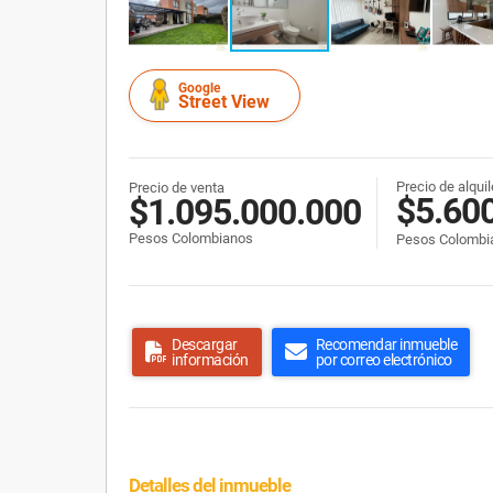
Google
Street View
Precio de alquil
Precio de venta
$5.60
$1.095.000.000
Pesos Colombianos
Pesos Colombi
Descargar
Recomendar inmueble
información
por correo electrónico
Detalles del inmueble