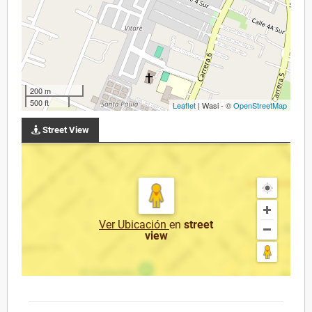
200 m
500 ft
Leaflet
| Wasi - ©
OpenStreetMap
Street View
Ver Ubicación
en
street
view