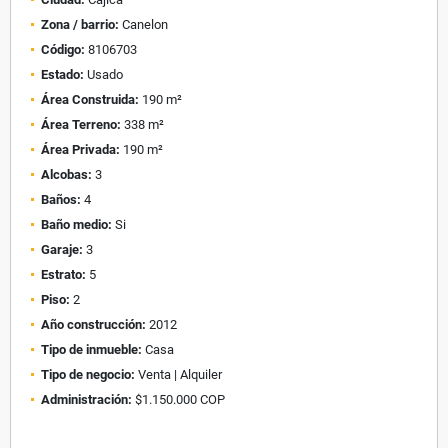
Zona / barrio:
Canelon
Código:
8106703
Estado:
Usado
Área Construida:
190 m²
Área Terreno:
338 m²
Área Privada:
190 m²
Alcobas:
3
Baños:
4
Baño medio:
Si
Garaje:
3
Estrato:
5
Piso:
2
Año construcción:
2012
Tipo de inmueble:
Casa
Tipo de negocio:
Venta | Alquiler
Administración:
$1.150.000 COP