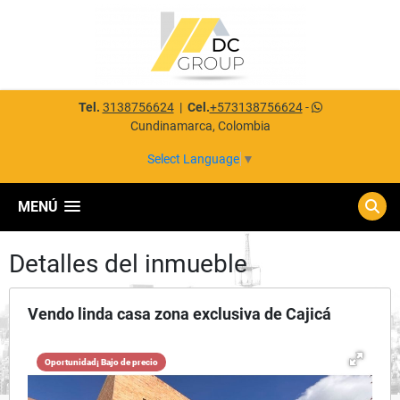
Tel.
3138756624
|
Cel.
+573138756624
-
Cundinamarca, Colombia
Select Language
▼
MENÚ
Detalles del inmueble
Vendo linda casa zona exclusiva de Cajicá
Oportunidad¡ Bajo de precio