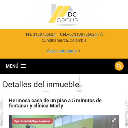
Tel.
3138756624
|
Cel.
+573138756624
-
Cundinamarca, Colombia
Select Language
▼
MENÚ
Detalles del inmueble
Hermosa casa de un piso a 5 minutos de
fontanar y clínica Marly
Oportunidad¡ Bajo de precio