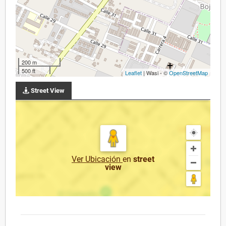
200 m
500 ft
Leaflet
| Wasi - ©
OpenStreetMap
Street View
Ver Ubicación
en
street
view