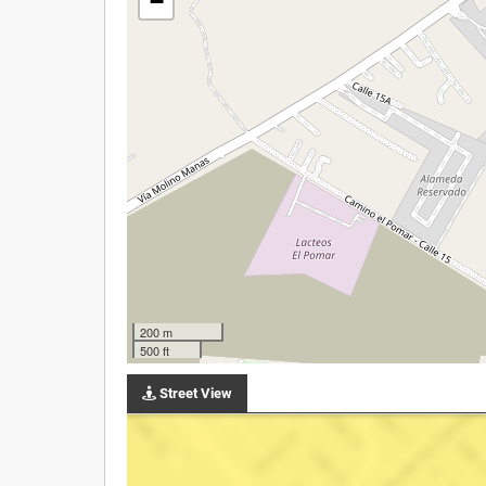
−
200 m
500 ft
Street View