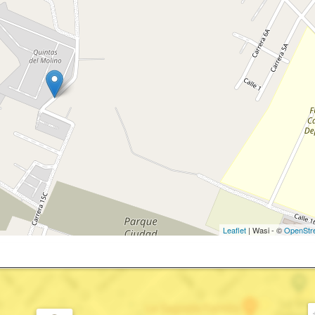
Leaflet
| Wasi - ©
OpenStr