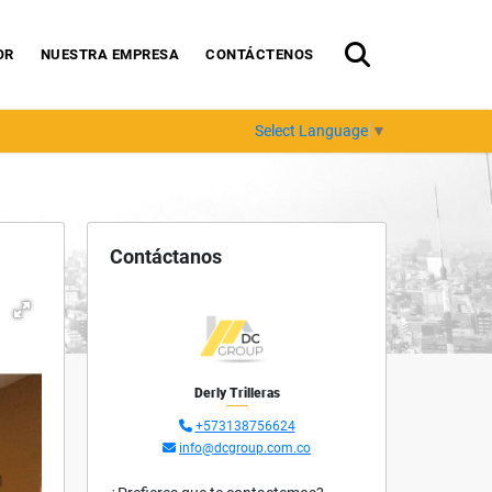
OR
NUESTRA EMPRESA
CONTÁCTENOS
Select Language
▼
Contáctanos
Derly Trilleras
+573138756624
info@dcgroup.com.co