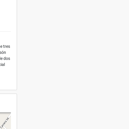
e tres
esón
de dos
ial