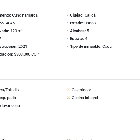
mento:
Cundinamarca
Ciudad:
Cajicá
5614045
Estado:
Usado
vada:
120 m²
Alcobas:
5
2
Estrato:
4
strucción:
2021
Tipo de inmueble:
Casa
ración:
$303.000 COP
eca/Estudio
Calentador
 equipada
Cocina integral
 lavandería