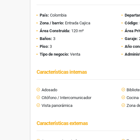
País:
Colombia
Departa
Zona / barrio:
Entrada Cajica
Código:
Área Construida:
120 m²
Área Pri
Baños:
3
Garaje:
Piso:
3
Año con
Tipo de negocio:
Venta
Administ
Características internas
Adosado
Bibliot
Citófono / Intercomunicador
Cocina
Vista panorámica
Zona de
Características externas