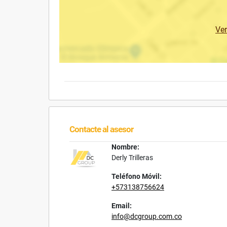
Ve
Contacte al asesor
Nombre:
Derly Trilleras
Teléfono Móvil:
+573138756624
Email:
info@dcgroup.com.co