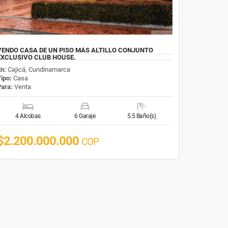
VENDO CASA DE UN PISO MÁS ALTILLO CONJUNTO
EXCLUSIVO CLUB HOUSE.
En:
Cajicá, Cundinamarca
Tipo:
Casa
Para:
Venta
4 Alcobas
6 Garaje
5.5 Baño(s)
$2.200.000.000
COP