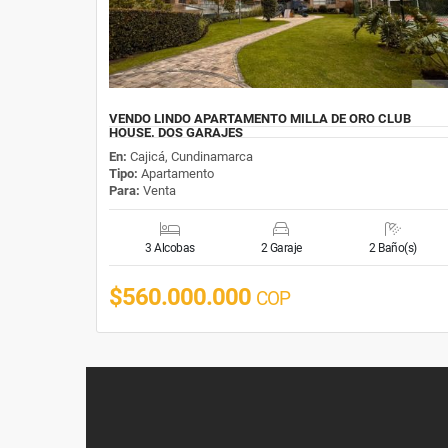
VENDO LINDO APARTAMENTO MILLA DE ORO CLUB
HOUSE. DOS GARAJES
En:
Cajicá, Cundinamarca
Tipo:
Apartamento
Para:
Venta
3 Alcobas
2 Garaje
2 Baño(s)
$560.000.000
COP