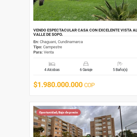
VENDO ESPECTACULAR CASA CON EXCELENTE VISTA A
VALLE DE SOPO.
En:
Chaguani, Cundinamarca
Tipo:
Campestre
Para:
Venta
4 Alcobas
6 Garaje
5 Baño(s)
$1.980.000.000
COP
Oportunidad¡ Bajo de precio