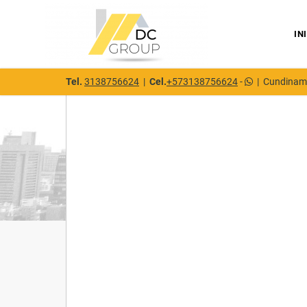
IN
Tel.
3138756624
|
Cel.
+573138756624
-
|
Cundinam
Detalles del inmueble