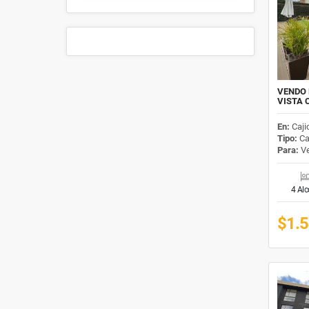
VENDO 
VISTA 
En:
Caji
Tipo:
Ca
Para:
Ve
4 Al
$1.