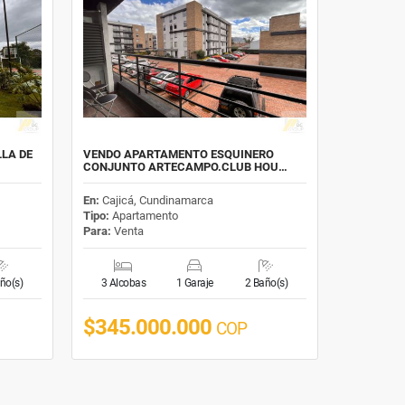
LA DE
VENDO APARTAMENTO ESQUINERO
CONJUNTO ARTECAMPO.CLUB HOU…
En:
Cajicá, Cundinamarca
Tipo:
Apartamento
Para:
Venta
ño(s)
3 Alcobas
1 Garaje
2 Baño(s)
$345.000.000
COP