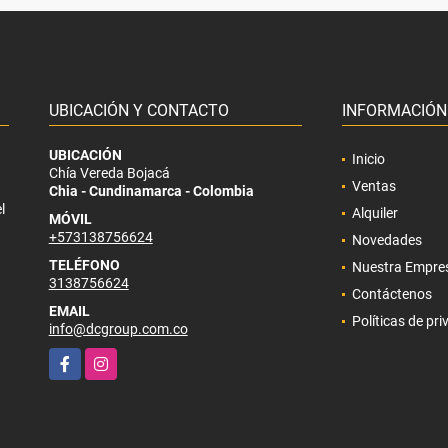
UBICACIÓN Y CONTACTO
INFORMACIÓN
UBICACIÓN
Inicio
Chía Vereda Bojacá
Ventas
Chia - Cundinamarca - Colombia
l
Alquiler
MÓVIL
+573138756624
Novedades
TELÉFONO
Nuestra Empre
3138756624
Contáctenos
EMAIL
Políticas de pr
info@dcgroup.com.co
Facebook
Instagram