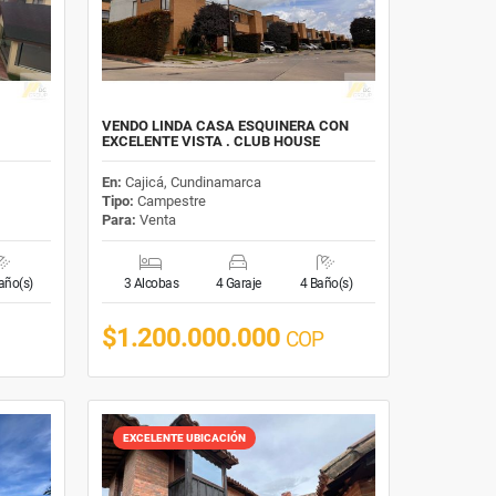
VENDO LINDA CASA ESQUINERA CON
EXCELENTE VISTA . CLUB HOUSE
En:
Cajicá, Cundinamarca
Tipo:
Campestre
Para:
Venta
año(s)
3 Alcobas
4 Garaje
4 Baño(s)
$1.200.000.000
COP
EXCELENTE UBICACIÓN