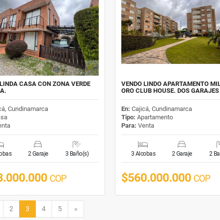
LINDA CASA CON ZONA VERDE
VENDO LINDO APARTAMENTO MIL
A.
ORO CLUB HOUSE. DOS GARAJES
cá, Cundinamarca
En:
Cajicá, Cundinamarca
sa
Tipo:
Apartamento
nta
Para:
Venta
cobas
2 Garaje
3 Baño(s)
3 Alcobas
2 Garaje
2 Ba
8.000.000
$560.000.000
COP
COP
or
Siguiente
2
3
4
5
»