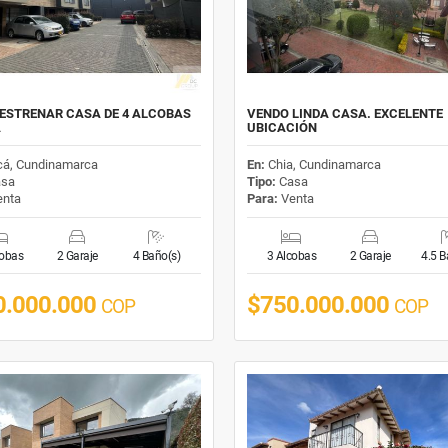
ESTRENAR CASA DE 4 ALCOBAS
VENDO LINDA CASA. EXCELENTE
Á
UBICACIÓN
cá, Cundinamarca
En:
Chia, Cundinamarca
sa
Tipo:
Casa
nta
Para:
Venta
cobas
2 Garaje
4 Baño(s)
3 Alcobas
2 Garaje
4.5 B
0.000.000
$750.000.000
COP
COP