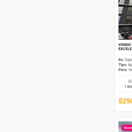
VENDO 
EXCELE
En:
Caji
Tipo:
Ap
Para:
Ve
1 Al
$29
Oport