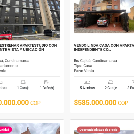
ESTRENAR APARTESTUDIO CON
VENDO LINDA CASA CON APART
NTE VISTA Y UBICACIÓN
INDEPENDIENTE CO…
cá, Cundinamarca
En:
Cajicá, Cundinamarca
artamento
Tipo:
Casa
nta
Para:
Venta
cobas
1 Garaje
1 Baño(s)
5 Alcobas
2 Garaje
3 Ba
0.000.000
$585.000.000
COP
COP
unidad
Oportunidad¡ Bajo de precio