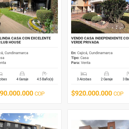
LINDA CASA CON EXCELENTE
VENDO CASA INDEPENDIENTE C
CLUB HOUSE
VERDE PRIVADA
cá, Cundinamarca
En:
Cajicá, Cundinamarca
sa
Tipo:
Casa
nta
Para:
Venta
cobas
4 Garaje
4.5 Baño(s)
3 Alcobas
2 Garaje
3 Ba
590.000.000
$920.000.000
COP
COP