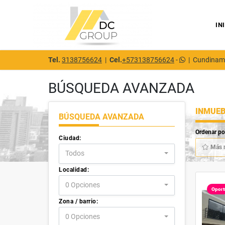
IN
Tel.
3138756624
|
Cel.
+573138756624
-
|
Cundinam
BÚSQUEDA AVANZADA
INMUEB
BÚSQUEDA AVANZADA
Ordenar po
Ciudad:
Más 
Todos
Localidad:
0 Opciones
Oport
Zona / barrio:
0 Opciones