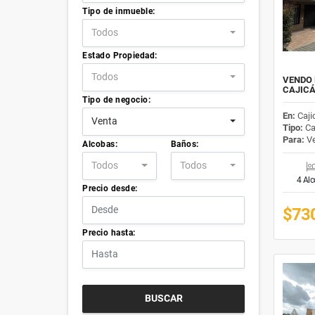
Tipo de inmueble:
Todos
Estado Propiedad:
Todos
VENDO 
CAJIC
Tipo de negocio:
En:
Caji
Venta
Tipo:
Ca
Para:
Ve
Alcobas:
Baños:
Todos
Todos
4 Al
Precio desde:
$73
Precio hasta:
BUSCAR