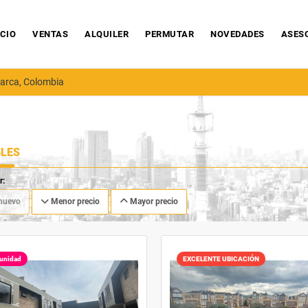
ICIO
VENTAS
ALQUILER
PERMUTAR
NOVEDADES
ASES
arca, Colombia
LES
r:
nuevo
Menor precio
Mayor precio
unidad
EXCELENTE UBICACIÓN