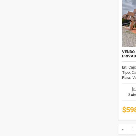
VENDO 
PRIVAD
En:
Caji
Tipo:
Ca
Para:
Ve
3 Al
$59
Anteri
«
1