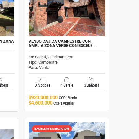
ON ZONA
VENDO CAJICA CAMPESTRE CON
AMPLIA ZONA VERDE CON EXCELE…
En:
Cajicá, Cundinamarca
Tipo:
Campestre
Para:
Venta
ño(s)
3 Alcobas
4 Garaje
3 Baño(s)
$920.000.000
COP | Venta
$4.600.000
COP | Alquiler
EXCELENTE UBICACIÓN