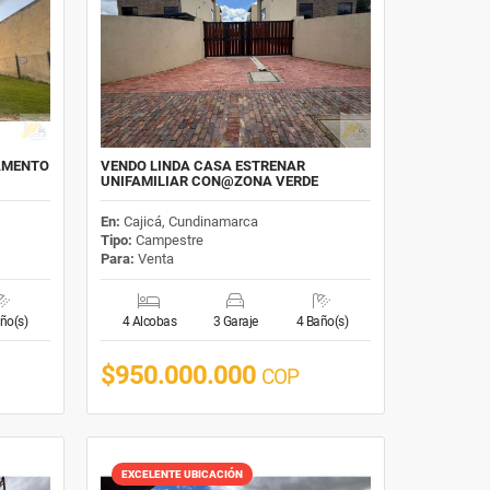
AMENTO
VENDO LINDA CASA ESTRENAR
UNIFAMILIAR CON@ZONA VERDE
En:
Cajicá, Cundinamarca
Tipo:
Campestre
Para:
Venta
ño(s)
4 Alcobas
3 Garaje
4 Baño(s)
$950.000.000
COP
EXCELENTE UBICACIÓN