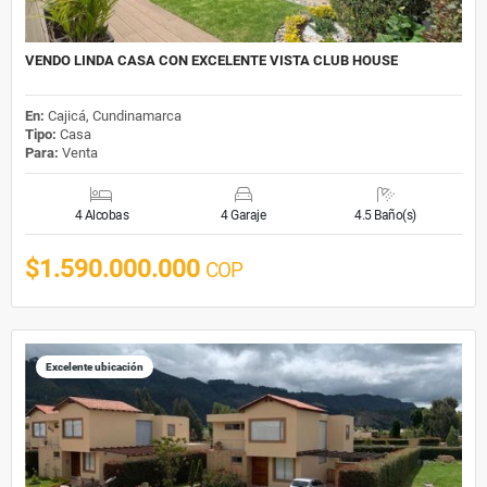
VENDO LINDA CASA CON EXCELENTE VISTA CLUB HOUSE
En:
Cajicá, Cundinamarca
Tipo:
Casa
Para:
Venta
4 Alcobas
4 Garaje
4.5 Baño(s)
$1.590.000.000
COP
Excelente ubicación