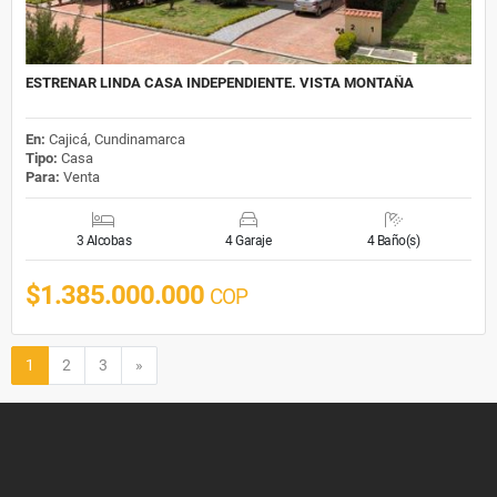
ESTRENAR LINDA CASA INDEPENDIENTE. VISTA MONTAÑA
En:
Cajicá, Cundinamarca
Tipo:
Casa
Para:
Venta
3 Alcobas
4 Garaje
4 Baño(s)
$1.385.000.000
COP
Siguiente
1
2
3
»