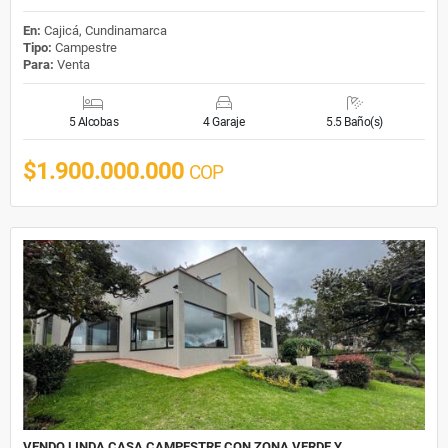
En:
Cajicá, Cundinamarca
Tipo:
Campestre
Para:
Venta
5 Alcobas
4 Garaje
5.5 Baño(s)
$1.900.000.000
COP
VENDO LINDA CASA CAMPESTRE CON ZONA VERDE Y