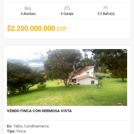
4 Alcobas
6 Garaje
5.5 Baño(s)
$2.200.000.000
COP
VENDO FINCA CON HERMOSA VISTA
En:
Tabio, Cundinamarca
Tipo:
Finca