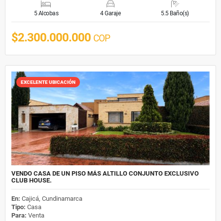
5 Alcobas
4 Garaje
5.5 Baño(s)
$2.300.000.000
COP
EXCELENTE UBICACIÓN
VENDO CASA DE UN PISO MÁS ALTILLO CONJUNTO EXCLUSIVO
CLUB HOUSE.
En:
Cajicá, Cundinamarca
Tipo:
Casa
Para:
Venta