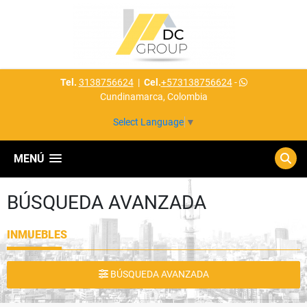
Tel.
3138756624
|
Cel.
+573138756624
-
Cundinamarca, Colombia
Select Language
▼
MENÚ
BÚSQUEDA AVANZADA
INMUEBLES
BÚSQUEDA AVANZADA