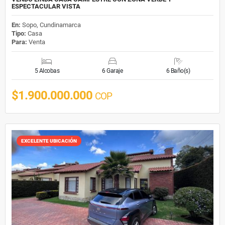
ESPECTACULAR VISTA
En:
Sopo, Cundinamarca
Tipo:
Casa
Para:
Venta
5 Alcobas
6 Garaje
6 Baño(s)
$1.900.000.000
COP
EXCELENTE UBICACIÓN