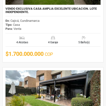
VENDO EXCLUSIVA CASA AMPLIA EXCELENTE UBICACIÓN. LOTE
INDEPENDIENTE.
En:
Cajicá, Cundinamarca
Tipo:
Casa
Para:
Venta
4 Alcobas
4 Garaje
5 Baño(s)
$1.700.000.000
COP